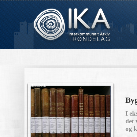
LESESAL
Byg
I ek
det 
og k