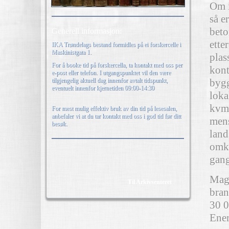
Om i
så e
beto
Generell informasjon:
ette
IKA Trøndelags bestand formidles på ei forskercelle i
Maskinistgata 1.
plas
For å booke tid på forskercella, ta kontakt med oss per
kont
e-post eller telefon. I utgangspunktet vil den være
tilgjengelig aktuell dag innenfor avtalt tidspunkt,
bygg
eventuelt innenfor kjernetiden 09:00-14:30
loka
kvm 
For mest mulig effektiv bruk av din tid på lesesalen,
anbefaler vi at du tar kontakt med oss i god tid før ditt
mens
besøk.
land
omk
gang
Maga
Til Arkivsenteret
bran
30 0
Ener