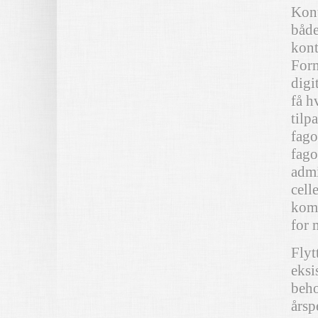
Kont
både
kont
Form
digi
få h
tilp
fago
fago
admi
cell
komm
for 
Flyt
eksi
beho
årsp