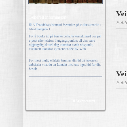
Vei
Generell informasjon:
Publi
IKA Trøndelags bestand formidles på ei forskercelle i
Maskinistgata 1.
For å booke tid på forskercella, ta kontakt med oss per
e-post eller telefon. I utgangspunktet vil den være
tilgjengelig aktuell dag innenfor avtalt tidspunkt,
eventuelt innenfor kjernetiden 09:00-14:30
For mest mulig effektiv bruk av din tid på lesesalen,
anbefaler vi at du tar kontakt med oss i god tid før ditt
besøk.
Vei
Publi
Til Arkivsenteret