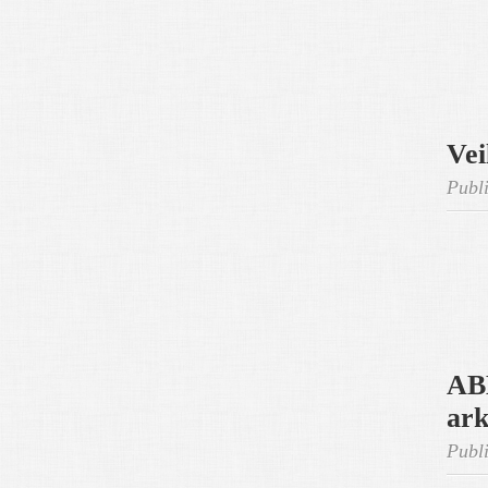
Vei
Publi
AB
ark
Publi