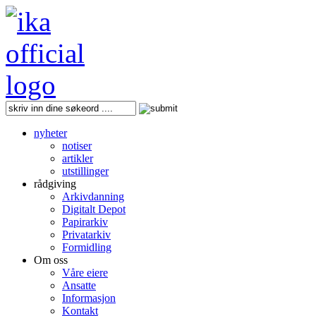
nyheter
notiser
artikler
utstillinger
rådgiving
Arkivdanning
Digitalt Depot
Papirarkiv
Privatarkiv
Formidling
Om oss
Våre eiere
Ansatte
Informasjon
Kontakt