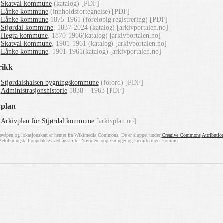
Skatval kommune
(katalog) [PDF]
Lånke kommune
(innholdsfortegnelse) [PDF]
Lånke kommune
1875-1961 (foreløpig registrering) [PDF]
Stjørdal kommune
, 1837-2024 (katalog) [arkivportalen.no]
Hegra kommune
, 1870-1966(katalog) [arkivportalen.no]
Skatval kommune
, 1901-1961 (katalog) [arkivportalen.no]
Lånke kommune
, 1901-1961(katalog) [arkivportalen.no]
rikk
Stjørdalshalsen bygningskommune
(forord) [PDF]
Administrasjonshistorie
1838 – 1963 [PDF]
vplan
Arkivplan for Stjørdal kommune
[arkivplan.no]
åpen og lokasjonskart er hentet fra Wikimedia Commons. De er sluppet under
Creative Commons
Attributio
 Befolkningstall oppdateres ved årsskifte. Nærmere opplysninger og kreditteringer kommer.