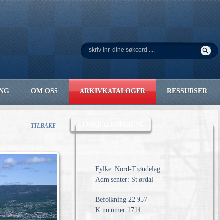
ING
OM OSS
ARKIVKATALOGER
RESSURSER
STJØRDAL KOMMUNE
TILBAKE
Fylke: Nord-Trøndelag
Adm.senter: Stjørdal
Befolkning 22 957
K.nummer 1714