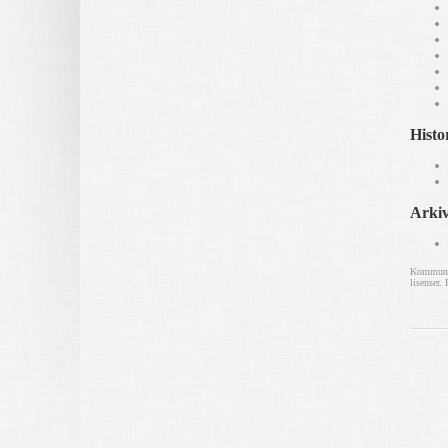
Histo
Arki
Kommunev
lisenser.