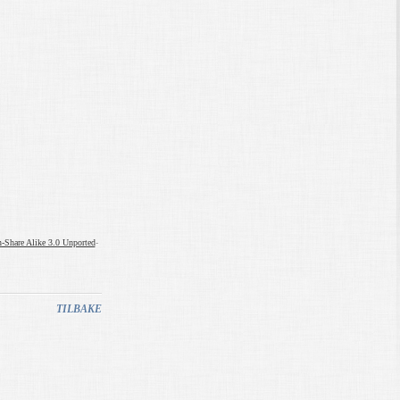
n-Share Alike 3.0 Unported
-
TILBAKE