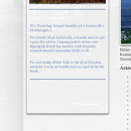
Generell informasjon:
IKA Trøndelags bestand formidles på ei forskercelle i
Maskinistgata 1.
For å booke tid på forskercella, ta kontakt med oss per
e-post eller telefon. I utgangspunktet vil den være
tilgjengelig aktuell dag innenfor avtalt tidspunkt,
Bildet
eventuelt innenfor kjernetiden 09:00-14:30
Kommun
Stiord
For mest mulig effektiv bruk av din tid på lesesalen,
anbefaler vi at du tar kontakt med oss i god tid før ditt
Arkiv
besøk.
Til Arkivsenteret