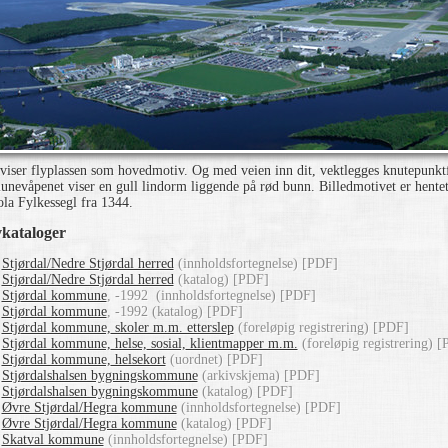
 viser flyplassen som hovedmotiv. Og med veien inn dit, vektlegges knutepunkt
evåpenet viser en gull lindorm liggende på rød bunn. Billedmotivet er hentet
ola Fylkessegl fra 1344.
kataloger
Stjørdal/Nedre Stjørdal herred
(innholdsfortegnelse) [PDF]
Stjørdal/Nedre Stjørdal herred
(katalog) [PDF]
Stjørdal kommune
, -1992 (innholdsfortegnelse) [PDF]
Stjørdal kommune
, -1992 (katalog) [PDF]
Stjørdal kommune, skoler m.m. etterslep
(foreløpig registrering) [PDF]
Stjørdal kommune, helse, sosial, klientmapper m.m.
(foreløpig registrering) 
Stjørdal kommune, helsekort
(uordnet) [PDF]
Stjørdalshalsen bygningskommune
(arkivskjema) [PDF]
Stjørdalshalsen bygningskommune
(katalog) [PDF]
Øvre Stjørdal/Hegra kommune
(innholdsfortegnelse) [PDF]
Øvre Stjørdal/Hegra kommune
(katalog) [PDF]
Skatval kommune
(innholdsfortegnelse) [PDF]