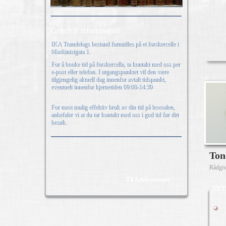
Generell informasjon:
IKA Trøndelags bestand formidles på ei forskercelle i
Maskinistgata 1.
For å booke tid på forskercella, ta kontakt med oss per
e-post eller telefon. I utgangspunktet vil den være
tilgjengelig aktuell dag innenfor avtalt tidspunkt,
eventuelt innenfor kjernetiden 09:00-14:30
For mest mulig effektiv bruk av din tid på lesesalen,
anbefaler vi at du tar kontakt med oss i god tid før ditt
besøk.
Ton
Rådgive
Til Arkivsenteret
ART