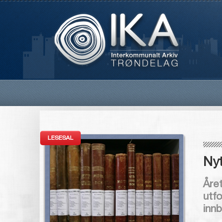
LESESAL
Nyt
Året
utf
inn