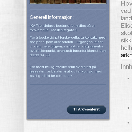
Hov
ved
Generell informasjon:
lan
Elis
IKA Trøndelags bestand formidles på ei
forskercelle i Maskinistgata 1.
skol
For å booke tid på forskercella, ta kontakt med
sikk
oss per e-post eller telefon. I utgangspunktet
vil den være tilgjengelig aktuell dag innenfor
hel
avtalt tidspunkt, eventuelt innenfor kjernetiden
ark
09:00-14:30
Inn
For mest mulig effektiv bruk av din tid på
lesesalen, anbefaler vi at du tar kontakt med
oss i god tid før ditt besøk.
Til Arkivsenteret