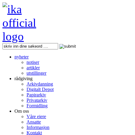
nyheter
notiser
artikler
utstillinger
rådgiving
Arkivdanning
Digitalt Depot
Papirarkiv
Privatarkiv
Formidling
Om oss
Våre eiere
Ansatte
Informasjon
Kontakt