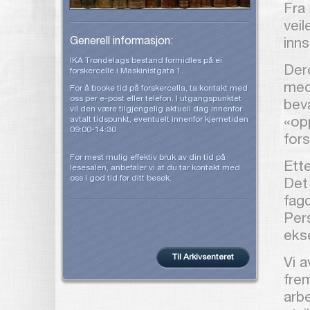
Fra 
vei
Generell informasjon:
inns
IKA Trøndelags bestand formidles på ei
Der
forskercelle i Maskinistgata 1.
med
For å booke tid på forskercella, ta kontakt med
oss per e-post eller telefon. I utgangspunktet
beva
vil den være tilgjengelig aktuell dag innenfor
avtalt tidspunkt, eventuelt innenfor kjernetiden
«opp
09:00-14:30
for
For mest mulig effektiv bruk av din tid på
Ette
lesesalen, anbefaler vi at du tar kontakt med
oss i god tid før ditt besøk.
Det
fagd
Per
ekse
Til Arkivsenteret
Vi a
frem
arb