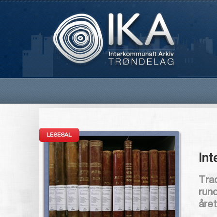
LESESAL
Int
Trad
rund
året