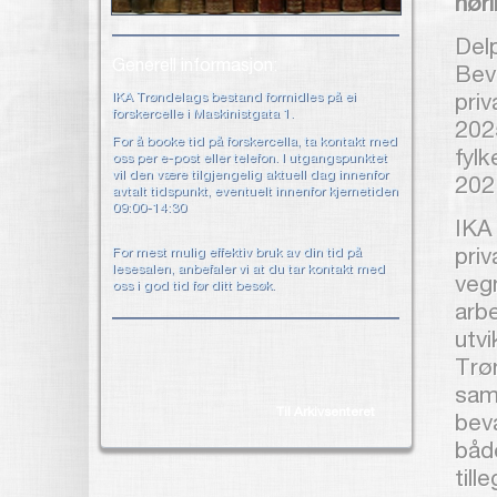
hør
Delp
Generell informasjon:
Beva
IKA Trøndelags bestand formidles på ei
priv
forskercelle i Maskinistgata 1.
202
For å booke tid på forskercella, ta kontakt med
fylk
oss per e-post eller telefon. I utgangspunktet
vil den være tilgjengelig aktuell dag innenfor
202
avtalt tidspunkt, eventuelt innenfor kjernetiden
09:00-14:30
IKA
For mest mulig effektiv bruk av din tid på
priv
lesesalen, anbefaler vi at du tar kontakt med
veg
oss i god tid før ditt besøk.
arbe
utvi
Trø
sam
Til Arkivsenteret
beva
både
tille