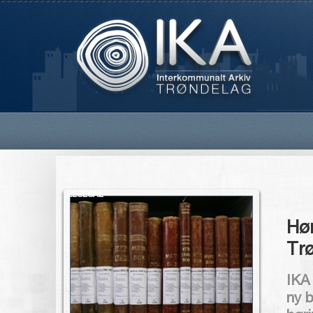
LESESAL
Hør
Tr
IKA 
ny 