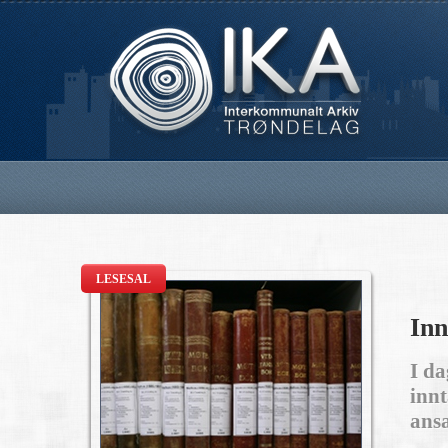
LESESAL
Inn
I da
innt
ansa