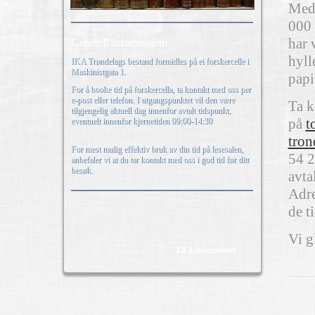
Med 
000 
har 
Generell informasjon:
hyll
IKA Trøndelags bestand formidles på ei forskercelle i
Maskinistgata 1.
papi
For å booke tid på forskercella, ta kontakt med oss per
e-post eller telefon. I utgangspunktet vil den være
Ta k
tilgjengelig aktuell dag innenfor avtalt tidspunkt,
på
t
eventuelt innenfor kjernetiden 09:00-14:30
tron
For mest mulig effektiv bruk av din tid på lesesalen,
54 2
anbefaler vi at du tar kontakt med oss i god tid før ditt
besøk.
avta
Adre
de t
Vi g
Til Arkivsenteret