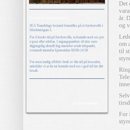
Det 
vara
år. 
Generell informasjon:
og v
IKA Trøndelags bestand formidles på ei forskercelle i
Maskinistgata 1.
Lede
For å booke tid på forskercella, ta kontakt med oss per
e-post eller telefon. I utgangspunktet vil den være
om a
tilgjengelig aktuell dag innenfor avtalt tidspunkt,
til 
eventuelt innenfor kjernetiden 09:00-14:30
styr
For mest mulig effektiv bruk av din tid på lesesalen,
anbefaler vi at du tar kontakt med oss i god tid før ditt
Ring
besøk.
Tele
inne
Selv
tirs
Til Arkivsenteret
For 
styr