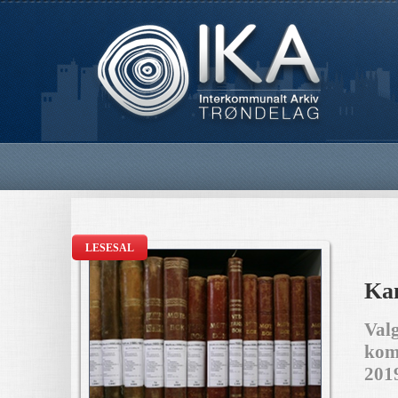
LESESAL
Kan
Val
komm
201