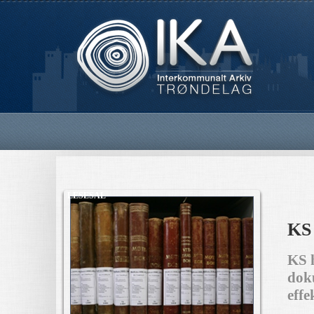
LESESAL
KS 
KS h
doku
effe