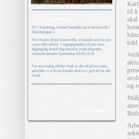
Kart
til 
skal
Generell informasjon:
kom
IKA Trøndelags bestand formidles på ei forskercelle i
Maskinistgata 1.
hånd
For å booke tid på forskercella, ta kontakt med oss per
tråd
e-post eller telefon. I utgangspunktet vil den være
tilgjengelig aktuell dag innenfor avtalt tidspunkt,
Veil
eventuelt innenfor kjernetiden 09:00-14:30
aktu
For mest mulig effektiv bruk av din tid på lesesalen,
pres
anbefaler vi at du tar kontakt med oss i god tid før ditt
besøk.
avsl
og r
Målg
ansv
Til Arkivsenteret
Bufd
Arbe
sekt