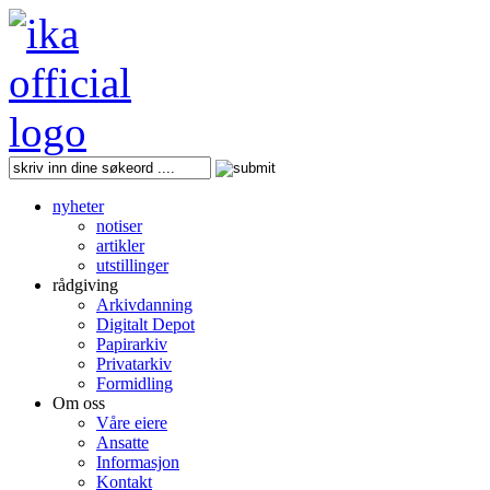
nyheter
notiser
artikler
utstillinger
rådgiving
Arkivdanning
Digitalt Depot
Papirarkiv
Privatarkiv
Formidling
Om oss
Våre eiere
Ansatte
Informasjon
Kontakt