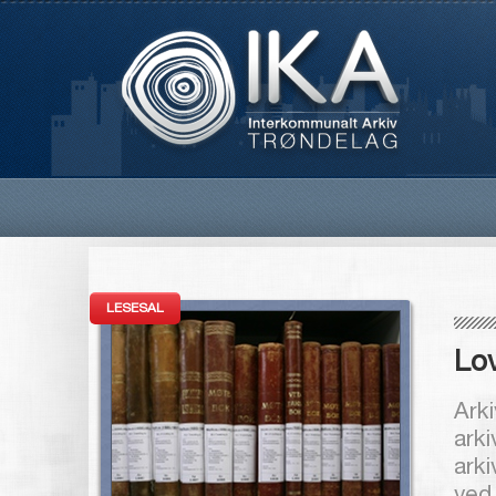
LESESAL
Lov
Arki
arki
arki