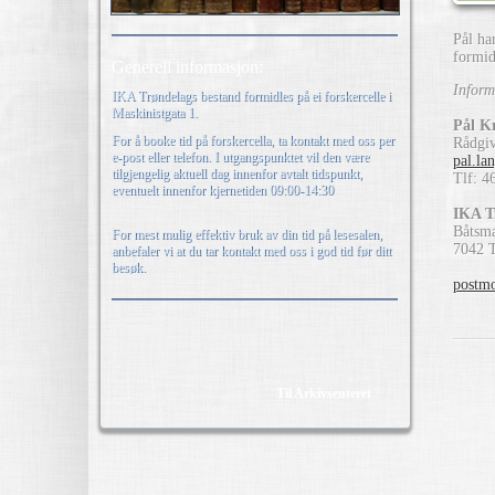
Pål ha
formid
Generell informasjon:
Inform
IKA Trøndelags bestand formidles på ei forskercelle i
Maskinistgata 1.
Pål K
For å booke tid på forskercella, ta kontakt med oss per
Rådgiv
e-post eller telefon. I utgangspunktet vil den være
pal.la
tilgjengelig aktuell dag innenfor avtalt tidspunkt,
Tlf: 4
eventuelt innenfor kjernetiden 09:00-14:30
IKA T
Båtsma
For mest mulig effektiv bruk av din tid på lesesalen,
7042 
anbefaler vi at du tar kontakt med oss i god tid før ditt
besøk.
postmo
Til Arkivsenteret