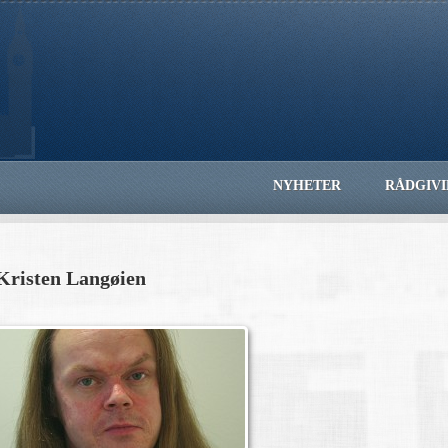
NYHETER
RÅDGIV
Kristen Langøien