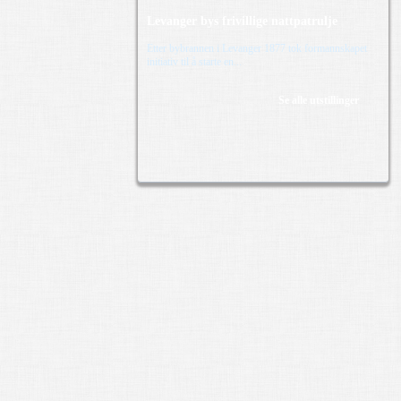
Levanger bys frivillige nattpatrulje
Etter bybrannen i Levanger 1877 tok formannskapet
initiativ til å starte en...
Se alle utstillinger