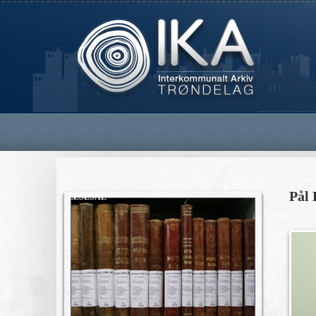
Pål 
LESESAL