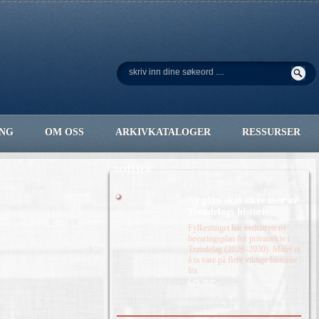
ING
OM OSS
ARKIVKATALOGER
RESSURSER
NOTISER
Ny plan skal sikre mer av
Trøndelags historie
Fylkestinget har vedtatt en ny
bevaringsplan for privatarkiv i
Trøndelag (2026–2030). Målet er
å ta vare på flere viktige historier
fra
Les mer.