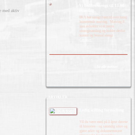
Vi holder stengt til 13.00
mandag
e med aktiv
IKA har stengt fram til over lunsj
kommende mandag. Mandag 8.
juni avholder vi ei intern
strategisamling og holder derfor
kontor og lesesal stengt
Les mer.
Se alle notiser
ARTIKLER
Ledig stilling formidling
Vil du være med på å åpne dørene
til historien - og samtidig sikre og
gjøre arkiv og dokumentasjon