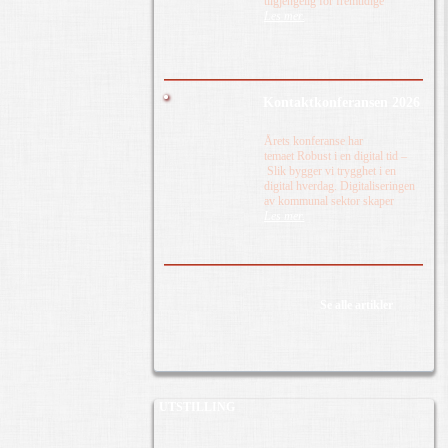
tilgjengelig for fremtidige
Les mer.
Kontaktkonferansen 2026
Årets konferanse har
temaet Robust i en digital tid –
Slik bygger vi trygghet i en
digital hverdag. Digitaliseringen
av kommunal sektor skaper
Les mer.
Se alle artikler
UTSTILLING