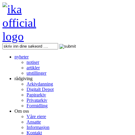
nyheter
notiser
artikler
utstillinger
rådgiving
Arkivdanning
Digitalt Depot
Papirarkiv
Privatarkiv
Formidling
Om oss
Våre eiere
Ansatte
Informasjon
Kontakt