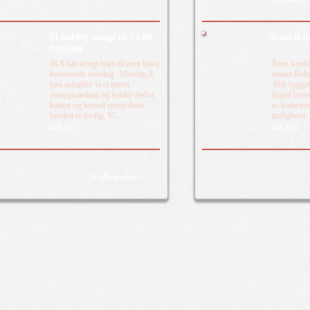
Vi holder stengt til 13.00
Kontaktk
mandag
IKA har stengt fram til over lunsj
Årets konfe
kommende mandag. Mandag 8.
temaet Robus
juni avholder vi ei intern
Slik bygger
strategisamling og holder derfor
digital hver
kontor og lesesal stengt fram
av kommunal
lunsjen er ferdig. Vi...
muligheter,
Les mer.
Les mer.
Se alle notiser