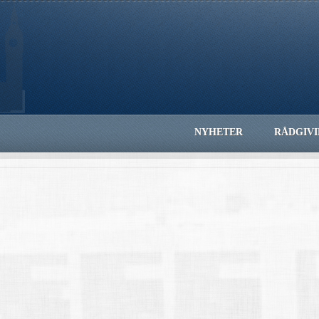
NYHETER
RÅDGIV