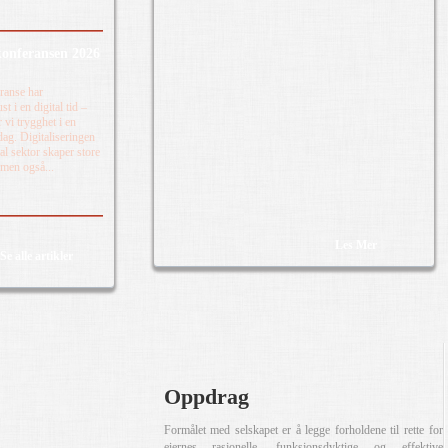
onferansen 2026
ranse har
t i en digital tid –
 vi trygghet i en
dag. Digitaliseringen
 sektor skaper store
 men også...
Les Mer
Se alle artikler
Oppdrag
Formålet med selskapet er å legge forholdene til rette for
eiernes rasjonelle, funksjonsdyktige og effektive