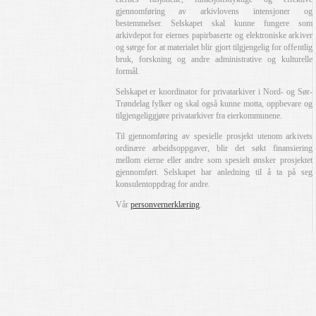
gjennomføring av arkivlovens intensjoner og
bestemmelser. Selskapet skal kunne fungere som
arkivdepot for eiernes papirbaserte og elektroniske arkiver
og sørge for at materialet blir gjort tilgjengelig for offentlig
bruk, forskning og andre administrative og kulturelle
formål.
Selskapet er koordinator for privatarkiver i Nord- og Sør-
Trøndelag fylker og skal også kunne motta, oppbevare og
tilgjengeliggjøre privatarkiver fra eierkommunene.
Til gjennomføring av spesielle prosjekt utenom arkivets
ordinære arbeidsoppgaver, blir det søkt finansiering
mellom eierne eller andre som spesielt ønsker prosjektet
gjennomført. Selskapet har anledning til å ta på seg
konsulentoppdrag for andre.
Vår
personvernerklæring
.