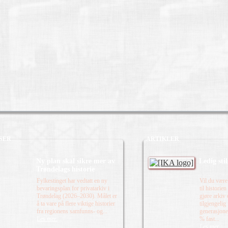
SER
ARTIKLER
Ny plan skal sikre mer av
Ledig sti
Trøndelags historie
Fylkestinget har vedtatt en ny
Vil du være
bevaringsplan for privatarkiv i
til historie
Trøndelag (2026–2030). Målet er
gjøre arkiv
å ta vare på flere viktige historier
tilgjengelig
fra regionens samfunns- og...
generasjone
Les mer.
% fast...
Les mer.