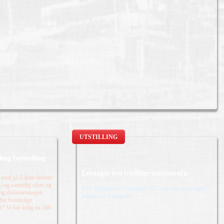
UTSTILLING
lling formidling
Levanger bys frivillige nattpatrulje
 med på å åpne dørene
n - og samtidig sikre og
Etter bybrannen i Levanger 1877 tok formannskapet
 og dokumentasjon
initiativ til å starte en...
 for fremtidige
r? Vi har ledig en 100