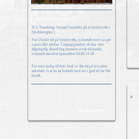
Generell informasjon:
IKA Trøndelags bestand formidles på ei forskercelle i
Maskinistgata 1.
For å booke tid på forskercella, ta kontakt med oss per
e-post eller telefon. I utgangspunktet vil den være
tilgjengelig aktuell dag innenfor avtalt tidspunkt,
eventuelt innenfor kjernetiden 09:00-14:30
For mest mulig effektiv bruk av din tid på lesesalen,
anbefaler vi at du tar kontakt med oss i god tid før ditt
besøk.
NOTI
Til Arkivsenteret