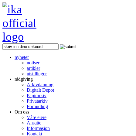
nyheter
notiser
artikler
utstillinger
rådgiving
Arkivdanning
Digitalt Depot
Papirarkiv
Privatarkiv
Formidling
Om oss
Våre eiere
Ansatte
Informasjon
Kontakt