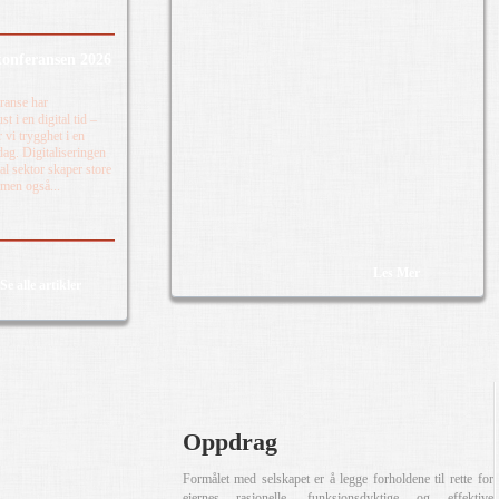
onferansen 2026
ranse har
t i en digital tid –
 vi trygghet i en
dag. Digitaliseringen
 sektor skaper store
 men også...
Les Mer
Se alle artikler
Oppdrag
Formålet med selskapet er å legge forholdene til rette for
eiernes rasjonelle, funksjonsdyktige og effektive