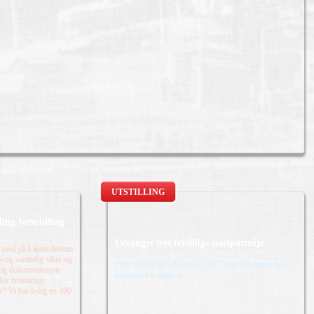
UTSTILLING
lling formidling
Levanger bys frivillige nattpatrulje
 med på å åpne dørene
n - og samtidig sikre og
Etter bybrannen i Levanger 1877 tok formannskapet
 og dokumentasjon
initiativ til å starte en...
 for fremtidige
r? Vi har ledig en 100