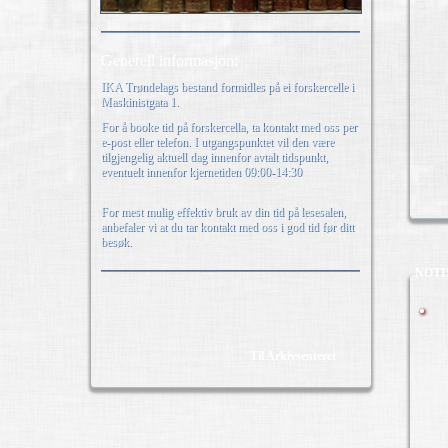
Generell informasjon:
IKA Trøndelags bestand formidles på ei forskercelle i
Maskinistgata 1.
For å booke tid på forskercella, ta kontakt med oss per
e-post eller telefon. I utgangspunktet vil den være
tilgjengelig aktuell dag innenfor avtalt tidspunkt,
eventuelt innenfor kjernetiden 09:00-14:30
For mest mulig effektiv bruk av din tid på lesesalen,
anbefaler vi at du tar kontakt med oss i god tid før ditt
besøk.
NOTI
Til Arkivsenteret