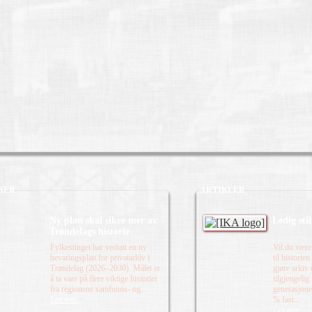
SER
ARTIKLER
Ny plan skal sikre mer av
Ledig sti
Trøndelags historie
Fylkestinget har vedtatt en ny
Vil du være
bevaringsplan for privatarkiv i
til historie
Trøndelag (2026–2030). Målet er
gjøre arkiv
å ta vare på flere viktige historier
tilgjengelig
fra regionens samfunns- og...
generasjone
Les mer.
% fast...
Les mer.