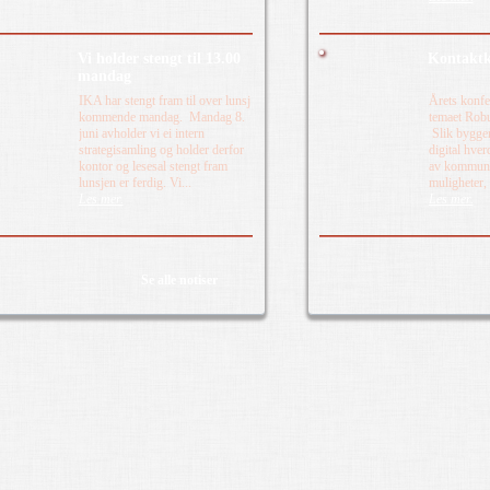
Vi holder stengt til 13.00
Kontaktk
mandag
IKA har stengt fram til over lunsj
Årets konfe
kommende mandag. Mandag 8.
temaet Robus
juni avholder vi ei intern
Slik bygger
strategisamling og holder derfor
digital hver
kontor og lesesal stengt fram
av kommunal
lunsjen er ferdig. Vi...
muligheter,
Les mer.
Les mer.
Se alle notiser