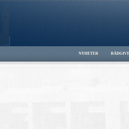
NYHETER
RÅDGIV