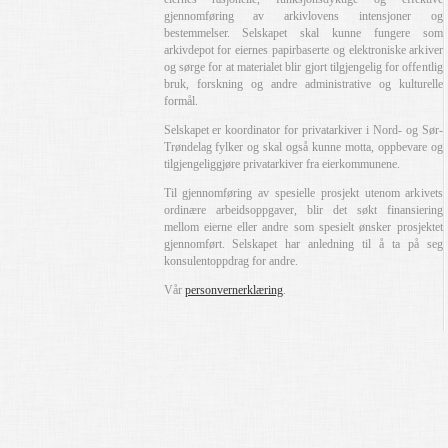
gjennomføring av arkivlovens intensjoner og
bestemmelser. Selskapet skal kunne fungere som
arkivdepot for eiernes papirbaserte og elektroniske arkiver
og sørge for at materialet blir gjort tilgjengelig for offentlig
bruk, forskning og andre administrative og kulturelle
formål.
Selskapet er koordinator for privatarkiver i Nord- og Sør-
Trøndelag fylker og skal også kunne motta, oppbevare og
tilgjengeliggjøre privatarkiver fra eierkommunene.
Til gjennomføring av spesielle prosjekt utenom arkivets
ordinære arbeidsoppgaver, blir det søkt finansiering
mellom eierne eller andre som spesielt ønsker prosjektet
gjennomført. Selskapet har anledning til å ta på seg
konsulentoppdrag for andre.
Vår
personvernerklæring
.