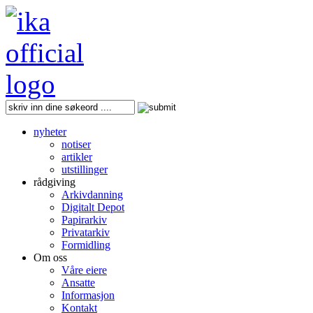
nyheter
notiser
artikler
utstillinger
rådgiving
Arkivdanning
Digitalt Depot
Papirarkiv
Privatarkiv
Formidling
Om oss
Våre eiere
Ansatte
Informasjon
Kontakt