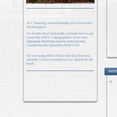
Generell informasjon:
IKA Trøndelags bestand formidles på ei forskercelle i
Maskinistgata 1.
For å booke tid på forskercella, ta kontakt med oss per
e-post eller telefon. I utgangspunktet vil den være
tilgjengelig aktuell dag innenfor avtalt tidspunkt,
eventuelt innenfor kjernetiden 09:00-14:30
For mest mulig effektiv bruk av din tid på lesesalen,
anbefaler vi at du tar kontakt med oss i god tid før ditt
besøk.
NOTI
Til Arkivsenteret