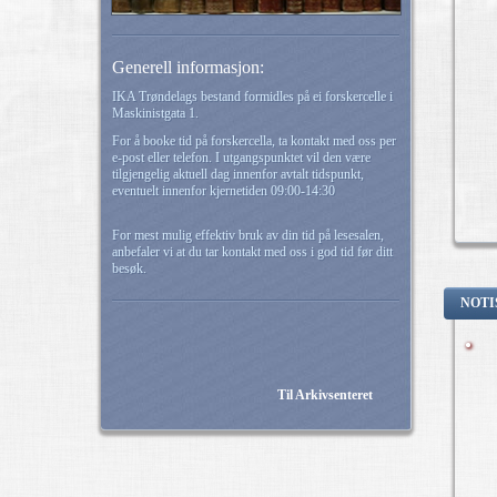
Generell informasjon:
IKA Trøndelags bestand formidles på ei forskercelle i
Maskinistgata 1.
For å booke tid på forskercella, ta kontakt med oss per
e-post eller telefon. I utgangspunktet vil den være
tilgjengelig aktuell dag innenfor avtalt tidspunkt,
eventuelt innenfor kjernetiden 09:00-14:30
For mest mulig effektiv bruk av din tid på lesesalen,
anbefaler vi at du tar kontakt med oss i god tid før ditt
besøk.
NOTI
Til Arkivsenteret