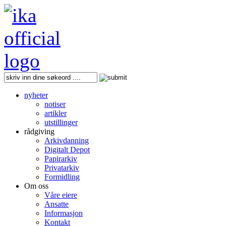
nyheter
notiser
artikler
utstillinger
rådgiving
Arkivdanning
Digitalt Depot
Papirarkiv
Privatarkiv
Formidling
Om oss
Våre eiere
Ansatte
Informasjon
Kontakt