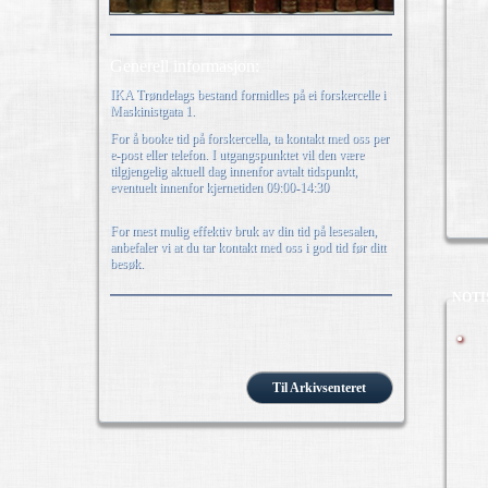
Generell informasjon:
IKA Trøndelags bestand formidles på ei forskercelle i
Maskinistgata 1.
For å booke tid på forskercella, ta kontakt med oss per
e-post eller telefon. I utgangspunktet vil den være
tilgjengelig aktuell dag innenfor avtalt tidspunkt,
eventuelt innenfor kjernetiden 09:00-14:30
For mest mulig effektiv bruk av din tid på lesesalen,
anbefaler vi at du tar kontakt med oss i god tid før ditt
besøk.
NOTI
Til Arkivsenteret