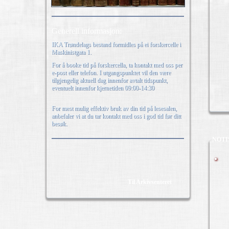
Generell informasjon:
IKA Trøndelags bestand formidles på ei forskercelle i
Maskinistgata 1.
For å booke tid på forskercella, ta kontakt med oss per
e-post eller telefon. I utgangspunktet vil den være
tilgjengelig aktuell dag innenfor avtalt tidspunkt,
eventuelt innenfor kjernetiden 09:00-14:30
For mest mulig effektiv bruk av din tid på lesesalen,
anbefaler vi at du tar kontakt med oss i god tid før ditt
besøk.
NOTI
Til Arkivsenteret