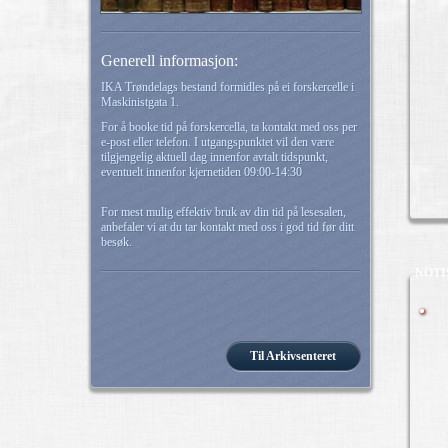
Generell informasjon:
IKA Trøndelags bestand formidles på ei forskercelle i
Maskinistgata 1.
For å booke tid på forskercella, ta kontakt med oss per
e-post eller telefon. I utgangspunktet vil den være
tilgjengelig aktuell dag innenfor avtalt tidspunkt,
eventuelt innenfor kjernetiden 09:00-14:30
For mest mulig effektiv bruk av din tid på lesesalen,
anbefaler vi at du tar kontakt med oss i god tid før ditt
besøk.
NOTI
Til Arkivsenteret