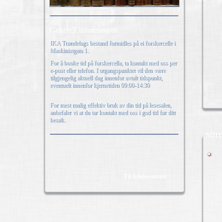
Generell informasjon:
IKA Trøndelags bestand formidles på ei forskercelle i
Maskinistgata 1.
For å booke tid på forskercella, ta kontakt med oss per
e-post eller telefon. I utgangspunktet vil den være
tilgjengelig aktuell dag innenfor avtalt tidspunkt,
eventuelt innenfor kjernetiden 09:00-14:30
For mest mulig effektiv bruk av din tid på lesesalen,
anbefaler vi at du tar kontakt med oss i god tid før ditt
besøk.
NOTI
Til Arkivsenteret