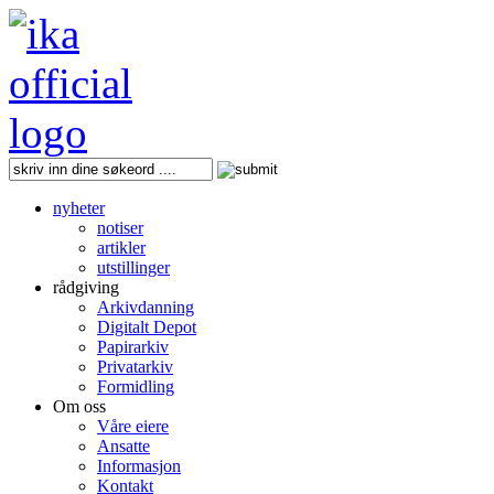
nyheter
notiser
artikler
utstillinger
rådgiving
Arkivdanning
Digitalt Depot
Papirarkiv
Privatarkiv
Formidling
Om oss
Våre eiere
Ansatte
Informasjon
Kontakt