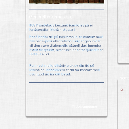
Generell informasjon:
IKA Trøndelags bestand formidles på ei
forskercelle i Maskinistgata 1.
For å booke tid på forskercella, ta kontakt med
oss per e-post eller telefon. I utgangspunktet
vil den være tilgjengelig aktuell dag innenfor
avtalt tidspunkt, eventuelt innenfor kjernetiden
09:00-14:30
For mest mulig effektiv bruk av din tid på
lesesalen, anbefaler vi at du tar kontakt med
oss i god tid før ditt besøk.
NOTI
Til Arkivsenteret