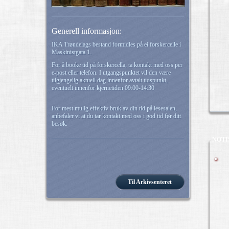
Generell informasjon:
IKA Trøndelags bestand formidles på ei forskercelle i
Maskinistgata 1.
For å booke tid på forskercella, ta kontakt med oss per
e-post eller telefon. I utgangspunktet vil den være
tilgjengelig aktuell dag innenfor avtalt tidspunkt,
eventuelt innenfor kjernetiden 09:00-14:30
For mest mulig effektiv bruk av din tid på lesesalen,
anbefaler vi at du tar kontakt med oss i god tid før ditt
besøk.
NOTI
Til Arkivsenteret