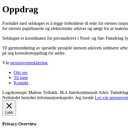
Oppdrag
Formålet med selskapet er å legge forholdene til rette for eiernes ra
for eiernes papirbaserte og elektroniske arkiver og sørge for at material
Selskapet er koordinator for privatarkiver i Nord- og Sør-Trøndelag f
Til gjennomføring av spesielle prosjekt utenom arkivets ordinære arbei
på seg konsulentoppdrag for andre.
Vår
personvernerklæring
.
Om oss
Til topp
Kontakt
Logokonsept: Malene Teibakk. IKA Interkommunalt Arkiv Trøndelag ©
Nettstedet benytter informasjonskapsler.
Jeg forstår
Les vår personver
Lukk
Privacy Overview