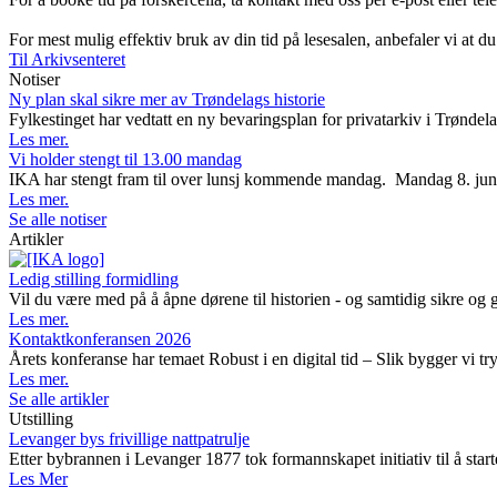
For mest mulig effektiv bruk av din tid på lesesalen, anbefaler vi at du
Til Arkivsenteret
Notiser
Ny plan skal sikre mer av Trøndelags historie
Fylkestinget har vedtatt en ny bevaringsplan for privatarkiv i Trøndela
Les mer.
Vi holder stengt til 13.00 mandag
IKA har stengt fram til over lunsj kommende mandag. Mandag 8. juni avh
Les mer.
Se alle notiser
Artikler
Ledig stilling formidling
Vil du være med på å åpne dørene til historien - og samtidig sikre og 
Les mer.
Kontaktkonferansen 2026
Årets konferanse har temaet Robust i en digital tid – Slik bygger vi t
Les mer.
Se alle artikler
Utstilling
Levanger bys frivillige nattpatrulje
Etter bybrannen i Levanger 1877 tok formannskapet initiativ til å starte
Les Mer