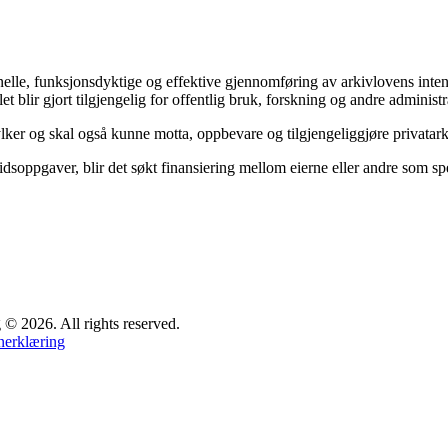
sjonelle, funksjonsdyktige og effektive gjennomføring av arkivlovens in
et blir gjort tilgjengelig for offentlig bruk, forskning og andre administr
ylker og skal også kunne motta, oppbevare og tilgjengeliggjøre privata
dsoppgaver, blir det søkt finansiering mellom eierne eller andre som spes
 2026. All rights reserved.
nerklæring