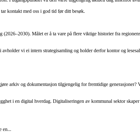
 tar kontakt med oss i god tid før ditt besøk.
g (2026–2030). Målet er å ta vare på flere viktige historier fra regionen
older vi ei intern strategisamling og holder derfor kontor og lesesal s
gjøre arkiv og dokumentasjon tilgjengelig for fremtidige generasjoner? V
rygghet i en digital hverdag. Digitaliseringen av kommunal sektor skaper
 en...