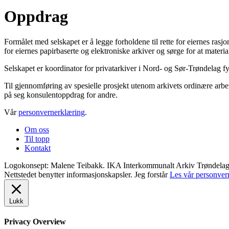
Oppdrag
Formålet med selskapet er å legge forholdene til rette for eiernes ra
for eiernes papirbaserte og elektroniske arkiver og sørge for at material
Selskapet er koordinator for privatarkiver i Nord- og Sør-Trøndelag f
Til gjennomføring av spesielle prosjekt utenom arkivets ordinære arbei
på seg konsulentoppdrag for andre.
Vår
personvernerklæring
.
Om oss
Til topp
Kontakt
Logokonsept: Malene Teibakk. IKA Interkommunalt Arkiv Trøndelag ©
Nettstedet benytter informasjonskapsler.
Jeg forstår
Les vår personver
Lukk
Privacy Overview