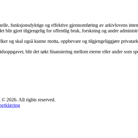
sjonelle, funksjonsdyktige og effektive gjennomføring av arkivlovens in
et blir gjort tilgjengelig for offentlig bruk, forskning og andre administr
ylker og skal også kunne motta, oppbevare og tilgjengeliggjøre privata
dsoppgaver, blir det søkt finansiering mellom eierne eller andre som spes
 2026. All rights reserved.
nerklæring