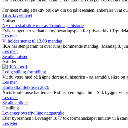
For mest mulig effektiv bruk av din tid på lesesalen, anbefaler vi at du
Til Arkivsenteret
Notiser
Ny plan skal sikre mer av Trøndelags historie
Fylkestinget har vedtatt en ny bevaringsplan for privatarkiv i Trøndela
Les mer.
Vi holder stengt til 13.00 mandag
IKA har stengt fram til over lunsj kommende mandag. Mandag 8. juni avh
Les mer.
Se alle notiser
Artikler
Ledig stilling formidling
Vil du være med på å åpne dørene til historien - og samtidig sikre og 
Les mer.
Kontaktkonferansen 2026
Årets konferanse har temaet Robust i en digital tid – Slik bygger vi t
Les mer.
Se alle artikler
Utstilling
Levanger bys frivillige nattpatrulje
Etter bybrannen i Levanger 1877 tok formannskapet initiativ til å starte
Les Mer