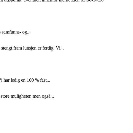
s samfunns- og...
tengt fram lunsjen er ferdig. Vi...
i har ledig en 100 % fast...
 store muligheter, men også...