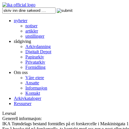
nyheter
notiser
artikler
utstillinger
rådgiving
Arkivdanning
Digitalt Depot
Papirarkiv
Privatarkiv
Formidling
Om oss
Våre eiere
Ansatte
Informasjon
Kontakt
Arkivkataloger
Ressurser
Lesesal
Generell informasjon:
IKA Trøndelags bestand formidles på ei forskercelle i Maskinistgata 1
For å booke tid på forskercella, ta kontakt med oss per e-post eller te