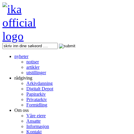
nyheter
notiser
artikler
utstillinger
rådgiving
Arkivdanning
Digitalt Depot
Papirarkiv
Privatarkiv
Formidling
Om oss
Våre eiere
Ansatte
Informasjon
Kontakt