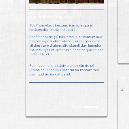
Generell informasjon:
IKA Trøndelags bestand formidles på ei
forskercelle i Maskinistgata 1.
For å booke tid på forskercella, ta kontakt med
oss per e-post eller telefon. I utgangspunktet
vil den være tilgjengelig aktuell dag innenfor
avtalt tidspunkt, eventuelt innenfor kjernetiden
09:00-14:30
For mest mulig effektiv bruk av din tid på
lesesalen, anbefaler vi at du tar kontakt med
oss i god tid før ditt besøk.
NOTI
Til Arkivsenteret