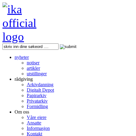
nyheter
notiser
artikler
utstillinger
rådgiving
Arkivdanning
Digitalt Depot
Papirarkiv
Privatarkiv
Formidling
Om oss
Våre eiere
Ansatte
Informasjon
Kontakt