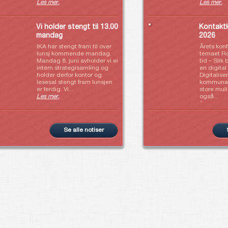
Les mer.
Les mer.
Vi holder stengt til 13.00
Kontakt
mandag
2026
IKA har stengt fram til over
Årets kon
lunsj kommende mandag.
temaet Rob
Mandag 8. juni avholder vi ei
tid – Slik 
intern strategisamling og
en digital
holder derfor kontor og
Digitalise
lesesal stengt fram lunsjen
kommunal 
er ferdig. Vi...
store mul
Les mer.
også...
Les mer.
Se alle notiser