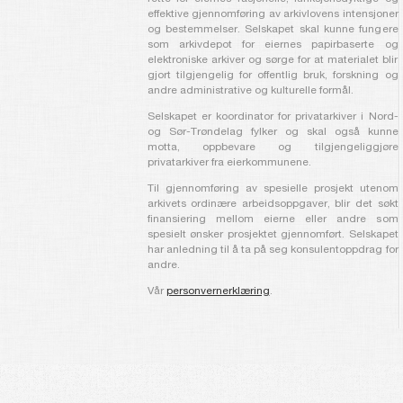
effektive gjennomføring av arkivlovens intensjoner
og bestemmelser. Selskapet skal kunne fungere
som arkivdepot for eiernes papirbaserte og
elektroniske arkiver og sørge for at materialet blir
gjort tilgjengelig for offentlig bruk, forskning og
andre administrative og kulturelle formål.
Selskapet er koordinator for privatarkiver i Nord-
og Sør-Trøndelag fylker og skal også kunne
motta, oppbevare og tilgjengeliggjøre
privatarkiver fra eierkommunene.
Til gjennomføring av spesielle prosjekt utenom
arkivets ordinære arbeidsoppgaver, blir det søkt
finansiering mellom eierne eller andre som
spesielt ønsker prosjektet gjennomført. Selskapet
har anledning til å ta på seg konsulentoppdrag for
andre.
Vår
personvernerklæring
.