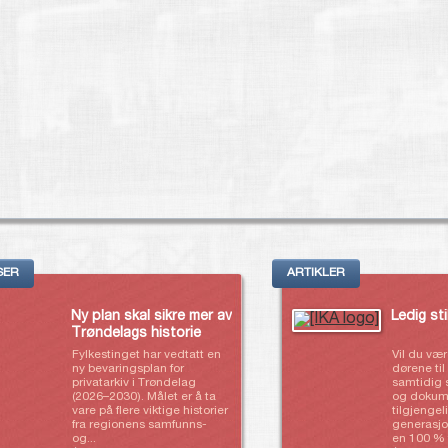
SER
ARTIKLER
Ny plan skal sikre mer av
Ledig sti
Trøndelags historie
Fylkestinget har vedtatt en
Vil du væ
ny bevaringsplan for
dørene til
privatarkiv i Trøndelag
samtidig s
(2026–2030). Målet er å ta
og dokum
vare på flere viktige historier
tilgjengel
fra regionens samfunns-
generasjo
og...
en 100 % f