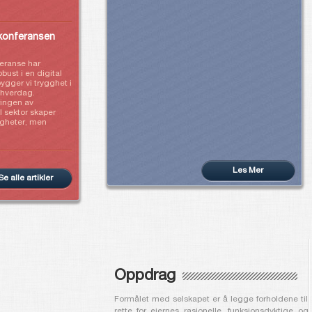
konferansen
feranse har
ust i en digital
bygger vi trygghet i
 hverdag.
ringen av
sektor skaper
igheter, men
Les Mer
Se alle artikler
Oppdrag
Formålet med selskapet er å legge forholdene til
rette for eiernes rasjonelle, funksjonsdyktige og