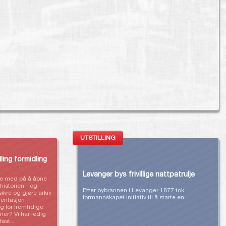
UTSTILLING
lling formidling
Levanger bys frivillige nattpatrulje
re med på å åpne
 historien - og
Etter bybrannen i Levanger 1877 tok
ikre og gjøre arkiv
formannskapet initiativ til å starte en...
entasjon
ig for fremtidige
ner? Vi har ledig
ast...