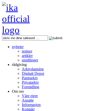
nyheter
notiser
artikler
utstillinger
rådgiving
Arkivdanning
Digitalt Depot
Papirarkiv
Privatarkiv
Formidling
Om oss
Våre eiere
Ansatte
Informasjon
Kontakt