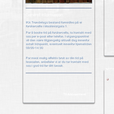
Generell informasjon:
IKA Trøndelags bestand formidles på ei
forskercelle i Maskinistgata 1.
For å booke tid på forskercella, ta kontakt med
oss per e-post eller telefon. I utgangspunktet
vil den være tilgjengelig aktuell dag innenfor
avtalt tidspunkt, eventuelt innenfor kjernetiden
09:00-14:30
For mest mulig effektiv bruk av din tid på
lesesalen, anbefaler vi at du tar kontakt med
oss i god tid før ditt besøk.
NOTI
Til Arkivsenteret