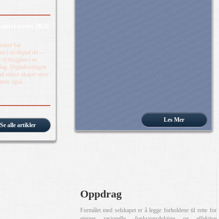
onferansen 2026
ranse har
t i en digital tid –
 vi trygghet i en
dag. Digitaliseringen
 sektor skaper store
 men også...
Les Mer
Se alle artikler
Oppdrag
Formålet med selskapet er å legge forholdene til rette for
eiernes rasjonelle, funksjonsdyktige og effektive