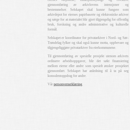
gjennomføring av arkivlovens intensjoner og
bestemmelser. Selskapet skal kunne fungere som
arkivdepot for eiernes papirbaserte og elektroniske arkiver
og sørge for at materialet blir gjort tilgjengelig for offentlig
bruk, forskning og andre administrative og kulturelle
formål.
Selskapet er koordinator for privatarkiver i Nord- og Sør-
Trøndelag fylker og skal også kunne motta, oppbevare og
tilgjengeliggjøre privatarkiver fra eierkommunene.
Til gjennomføring av spesielle prosjekt utenom arkivets
ordinære arbeidsoppgaver, blir det søkt finansiering
mellom eierne eller andre som spesielt ønsker prosjektet
gjennomført. Selskapet har anledning til å ta på seg
konsulentoppdrag for andre.
Vår
personvernerklæring
.