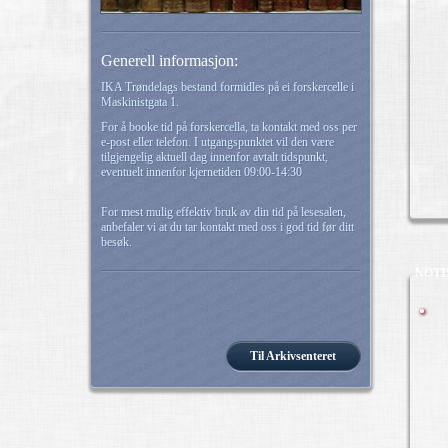
Generell informasjon:
IKA Trøndelags bestand formidles på ei forskercelle i
Maskinistgata 1.
For å booke tid på forskercella, ta kontakt med oss per
e-post eller telefon. I utgangspunktet vil den være
tilgjengelig aktuell dag innenfor avtalt tidspunkt,
eventuelt innenfor kjernetiden 09:00-14:30
For mest mulig effektiv bruk av din tid på lesesalen,
anbefaler vi at du tar kontakt med oss i god tid før ditt
besøk.
NOTI
Til Arkivsenteret