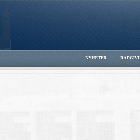
NYHETER
RÅDGIV