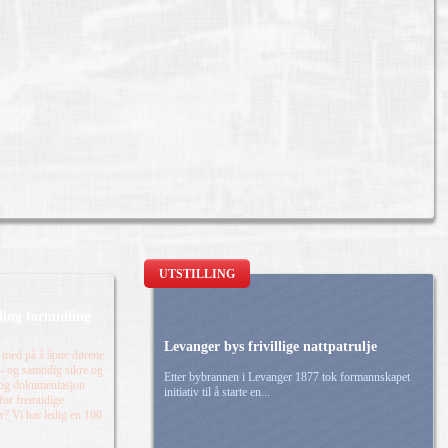
UTSTILLING
lling formidling
Levanger bys frivillige nattpatrulje
 med på å åpne dørene
n - og samtidig sikre og
Etter bybrannen i Levanger 1877 tok formannskapet
 og dokumentasjon
initiativ til å starte en...
 for fremtidige
r? Vi har ledig en 100