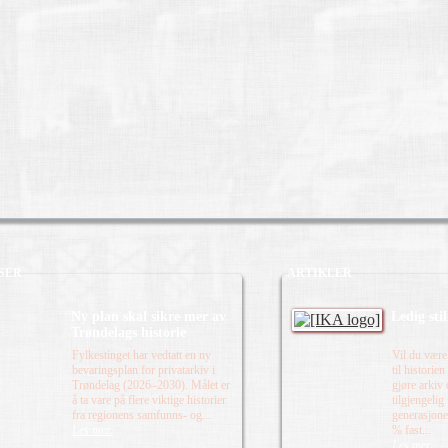
SER
ARTIKLER
Ny plan skal sikre mer av
Ledig sti
Trøndelags historie
Fylkestinget har vedtatt en ny
Vil du være
bevaringsplan for privatarkiv i
til historie
Trøndelag (2026–2030). Målet er
gjøre arkiv
å ta vare på flere viktige historier
tilgjengelig
fra regionens samfunns- og...
generasjone
Les mer.
% fast...
Les mer.