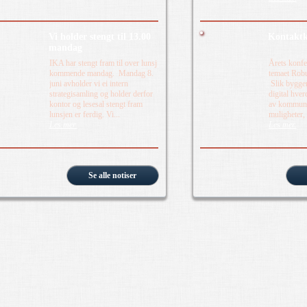
Vi holder stengt til 13.00
Kontaktk
mandag
IKA har stengt fram til over lunsj
Årets konfe
kommende mandag. Mandag 8.
temaet Robus
juni avholder vi ei intern
Slik bygger
strategisamling og holder derfor
digital hver
kontor og lesesal stengt fram
av kommunal
lunsjen er ferdig. Vi...
muligheter,
Les mer.
Les mer.
Se alle notiser