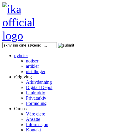
nyheter
notiser
artikler
utstillinger
rådgiving
Arkivdanning
Digitalt Depot
Papirarkiv
Privatarkiv
Formidling
Om oss
Våre eiere
Ansatte
Informasjon
Kontakt