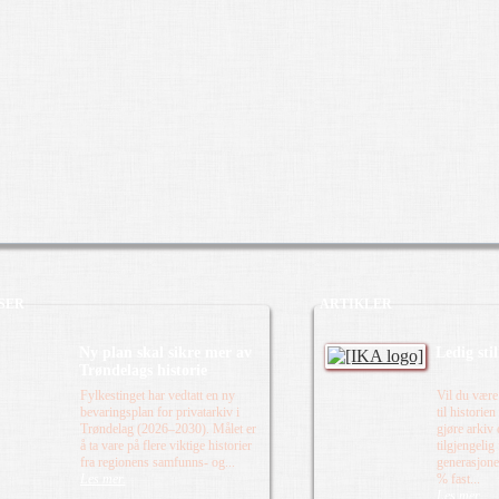
SER
ARTIKLER
Ny plan skal sikre mer av
Ledig sti
Trøndelags historie
Fylkestinget har vedtatt en ny
Vil du være
bevaringsplan for privatarkiv i
til historie
Trøndelag (2026–2030). Målet er
gjøre arkiv
å ta vare på flere viktige historier
tilgjengelig
fra regionens samfunns- og...
generasjone
Les mer.
% fast...
Les mer.