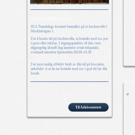
Generell informasjon:
IKA Trøndelags bestand formidles på ei forskercelle i
Maskinistgata 1.
For å booke tid på forskercella, ta kontakt med oss per
e-post eller telefon. I utgangspunktet vil den være
tilgjengelig aktuell dag innenfor avtalt tidspunkt,
eventuelt innenfor kjernetiden 09:00-14:30
For mest mulig effektiv bruk av din tid på lesesalen,
anbefaler vi at du tar kontakt med oss i god tid før ditt
besøk.
NOTI
Til Arkivsenteret