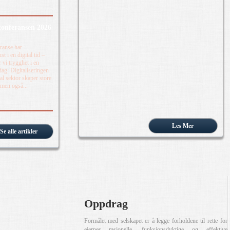
onferansen 2026
ranse har
t i en digital tid –
 vi trygghet i en
dag. Digitaliseringen
 sektor skaper store
 men også...
Les Mer
Se alle artikler
Oppdrag
Formålet med selskapet er å legge forholdene til rette for
eiernes rasjonelle, funksjonsdyktige og effektive