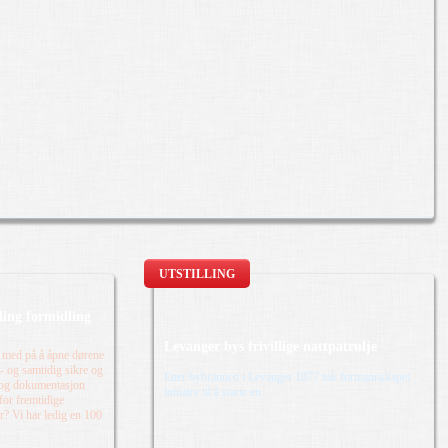
UTSTILLING
lling formidling
Levanger bys frivillige nattpatrulje
 med på å åpne dørene
n - og samtidig sikre og
Etter bybrannen i Levanger 1877 tok formannskapet
 og dokumentasjon
initiativ til å starte en...
 for fremtidige
r? Vi har ledig en 100