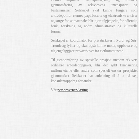
gjennomføring av arkivlovens intensjoner og
bestemmelser. Selskapet skal kunne fungere som
arkivdepot for eiernes papirbaserte og elektroniske arkiver
og sørge for at materialet blir gjort tilgjengelig for offentlig
bruk, forskning og andre administrative og kulturelle
formål.
Selskapet er koordinator for privatarkiver i Nord- og Sør-
Trøndelag fylker og skal også kunne motta, oppbevare og
tilgjengeliggjøre privatarkiver fra eierkommunene.
Til gjennomføring av spesielle prosjekt utenom arkivets
ordinære arbeidsoppgaver, blir det søkt finansiering
mellom eierne eller andre som spesielt ønsker prosjektet
gjennomført. Selskapet har anledning til å ta på seg
konsulentoppdrag for andre.
Vår
personvernerklæring
.