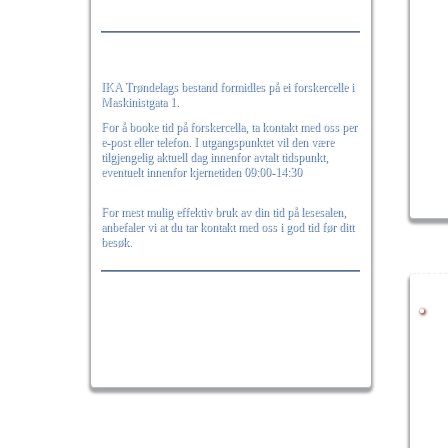
Generell informasjon:
IKA Trøndelags bestand formidles på ei forskercelle i
Maskinistgata 1.
For å booke tid på forskercella, ta kontakt med oss per
e-post eller telefon. I utgangspunktet vil den være
tilgjengelig aktuell dag innenfor avtalt tidspunkt,
eventuelt innenfor kjernetiden 09:00-14:30
For mest mulig effektiv bruk av din tid på lesesalen,
anbefaler vi at du tar kontakt med oss i god tid før ditt
besøk.
NOTI
Til Arkivsenteret