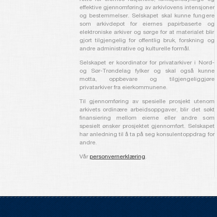
effektive gjennomføring av arkivlovens intensjoner
og bestemmelser. Selskapet skal kunne fungere
som arkivdepot for eiernes papirbaserte og
elektroniske arkiver og sørge for at materialet blir
gjort tilgjengelig for offentlig bruk, forskning og
andre administrative og kulturelle formål.
Selskapet er koordinator for privatarkiver i Nord-
og Sør-Trøndelag fylker og skal også kunne
motta, oppbevare og tilgjengeliggjøre
privatarkiver fra eierkommunene.
Til gjennomføring av spesielle prosjekt utenom
arkivets ordinære arbeidsoppgaver, blir det søkt
finansiering mellom eierne eller andre som
spesielt ønsker prosjektet gjennomført. Selskapet
har anledning til å ta på seg konsulentoppdrag for
andre.
Vår
personvernerklæring
.