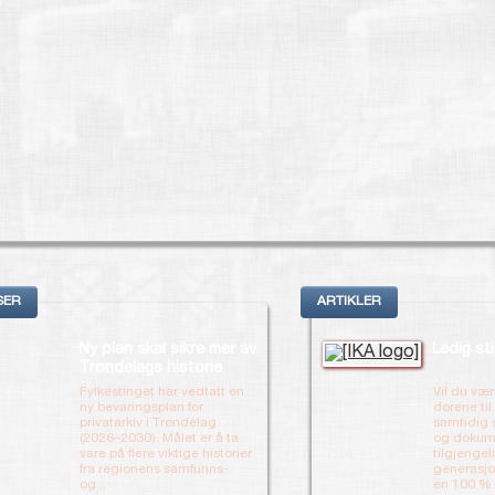
SER
ARTIKLER
Ny plan skal sikre mer av
Ledig sti
Trøndelags historie
Fylkestinget har vedtatt en
Vil du væ
ny bevaringsplan for
dørene til
privatarkiv i Trøndelag
samtidig s
(2026–2030). Målet er å ta
og dokum
vare på flere viktige historier
tilgjengel
fra regionens samfunns-
generasjo
og...
en 100 % f