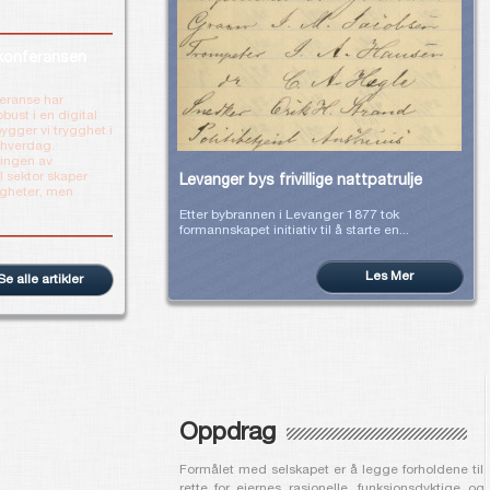
konferansen
feranse har
ust i en digital
bygger vi trygghet i
 hverdag.
ringen av
sektor skaper
Levanger bys frivillige nattpatrulje
igheter, men
Etter bybrannen i Levanger 1877 tok
formannskapet initiativ til å starte en...
Les Mer
Se alle artikler
Oppdrag
Formålet med selskapet er å legge forholdene til
rette for eiernes rasjonelle, funksjonsdyktige og