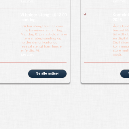
Les mer.
Les mer.
Vi holder stengt til 13.00
Kontakt
mandag
2026
IKA har stengt fram til over
Årets kon
lunsj kommende mandag.
temaet Rob
Mandag 8. juni avholder vi ei
tid – Slik 
intern strategisamling og
en digital
holder derfor kontor og
Digitalise
lesesal stengt fram lunsjen
kommunal 
er ferdig. Vi...
store mul
Les mer.
også...
Les mer.
Se alle notiser