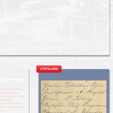
UTSTILLING
lling formidling
re med på å åpne
 historien - og
ikre og gjøre arkiv
entasjon
ig for fremtidige
ner? Vi har ledig
ast...