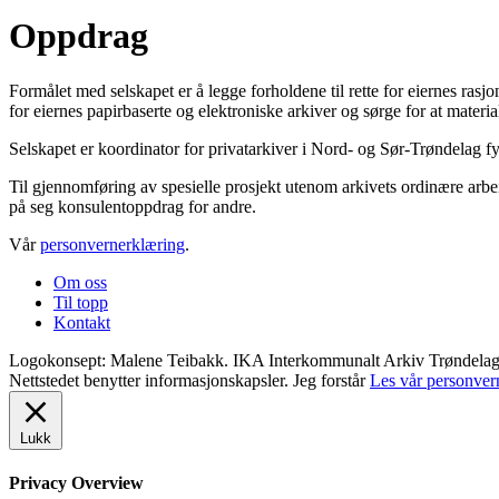
Oppdrag
Formålet med selskapet er å legge forholdene til rette for eiernes ra
for eiernes papirbaserte og elektroniske arkiver og sørge for at material
Selskapet er koordinator for privatarkiver i Nord- og Sør-Trøndelag f
Til gjennomføring av spesielle prosjekt utenom arkivets ordinære arbei
på seg konsulentoppdrag for andre.
Vår
personvernerklæring
.
Om oss
Til topp
Kontakt
Logokonsept: Malene Teibakk. IKA Interkommunalt Arkiv Trøndelag ©
Nettstedet benytter informasjonskapsler.
Jeg forstår
Les vår personver
Lukk
Privacy Overview