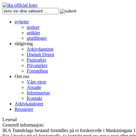
nyheter
notiser
artikler
utstillinger
rådgiving
Arkivdanning
Digitalt Depot
Papirarkiv
Privatarkiv
Formidling
Om oss
Våre eiere
Ansatte
Informasjon
Kontakt
Arkivkataloger
Ressurser
Lesesal
Generell informasjon:
IKA Trøndelags bestand formidles på ei forskercelle i Maskinistgata 1
For å booke tid på forskercella, ta kontakt med oss per e-post eller te