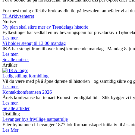
For mest mulig effektiv bruk av din tid på lesesalen, anbefaler vi at du
Til Arkivsenteret
Notiser
Ny plan skal sikre mer av Trøndelags historie
Fylkestinget har vedtatt en ny bevaringsplan for privatarkiv i Trøndela
Les mer.
Vi holder stengt til 13.00 mandag
IKA har stengt fram til over lunsj kommende mandag. Mandag 8. juni avh
Les mer.
Se alle notiser
Artikler
Ledig stilling formidling
Vil du være med på å åpne dørene til historien - og samtidig sikre og 
Les mer.
Kontaktkonferansen 2026
Årets konferanse har temaet Robust i en digital tid – Slik bygger vi t
Les mer.
Se alle artikler
Utstilling
Levanger bys frivillige nattpatrulje
Etter bybrannen i Levanger 1877 tok formannskapet initiativ til å starte
Les Mer