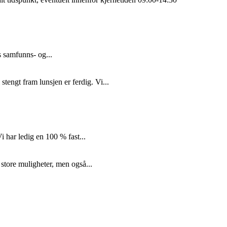
s samfunns- og...
tengt fram lunsjen er ferdig. Vi...
i har ledig en 100 % fast...
 store muligheter, men også...