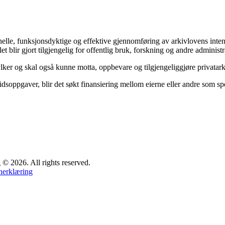
sjonelle, funksjonsdyktige og effektive gjennomføring av arkivlovens in
et blir gjort tilgjengelig for offentlig bruk, forskning og andre administr
ylker og skal også kunne motta, oppbevare og tilgjengeliggjøre privata
dsoppgaver, blir det søkt finansiering mellom eierne eller andre som spes
 2026. All rights reserved.
nerklæring