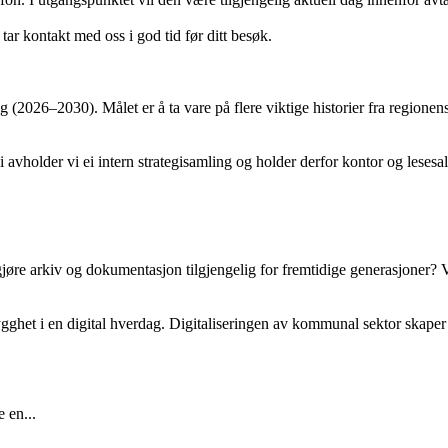
 tar kontakt med oss i god tid før ditt besøk.
g (2026–2030). Målet er å ta vare på flere viktige historier fra regionen
older vi ei intern strategisamling og holder derfor kontor og lesesal s
gjøre arkiv og dokumentasjon tilgjengelig for fremtidige generasjoner? V
rygghet i en digital hverdag. Digitaliseringen av kommunal sektor skaper
 en...