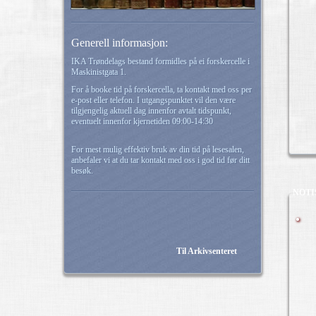
Generell informasjon:
IKA Trøndelags bestand formidles på ei forskercelle i
Maskinistgata 1.
For å booke tid på forskercella, ta kontakt med oss per
e-post eller telefon. I utgangspunktet vil den være
tilgjengelig aktuell dag innenfor avtalt tidspunkt,
eventuelt innenfor kjernetiden 09:00-14:30
For mest mulig effektiv bruk av din tid på lesesalen,
anbefaler vi at du tar kontakt med oss i god tid før ditt
besøk.
NOTI
Til Arkivsenteret