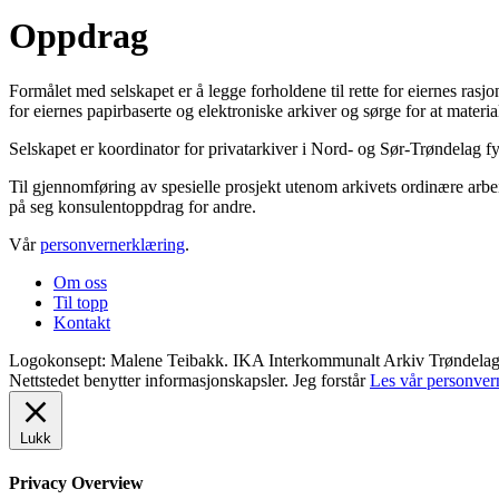
Oppdrag
Formålet med selskapet er å legge forholdene til rette for eiernes ra
for eiernes papirbaserte og elektroniske arkiver og sørge for at material
Selskapet er koordinator for privatarkiver i Nord- og Sør-Trøndelag f
Til gjennomføring av spesielle prosjekt utenom arkivets ordinære arbei
på seg konsulentoppdrag for andre.
Vår
personvernerklæring
.
Om oss
Til topp
Kontakt
Logokonsept: Malene Teibakk. IKA Interkommunalt Arkiv Trøndelag ©
Nettstedet benytter informasjonskapsler.
Jeg forstår
Les vår personver
Lukk
Privacy Overview