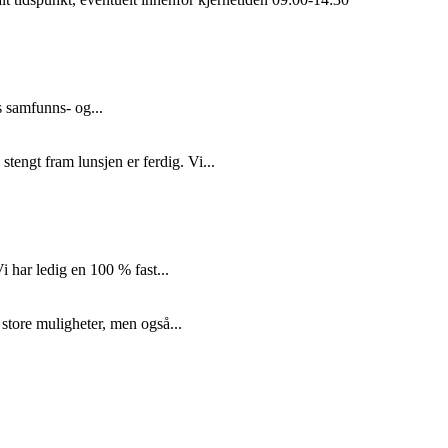
s samfunns- og...
tengt fram lunsjen er ferdig. Vi...
i har ledig en 100 % fast...
 store muligheter, men også...