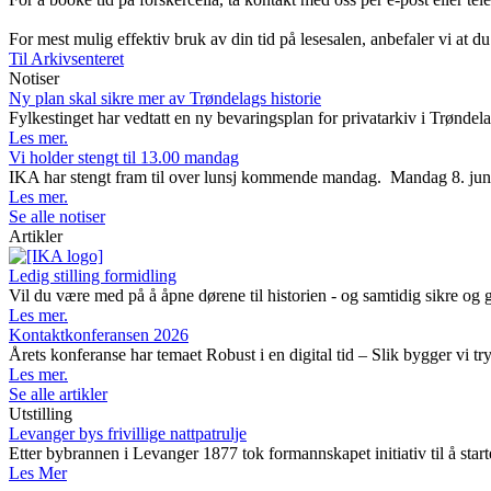
For mest mulig effektiv bruk av din tid på lesesalen, anbefaler vi at du
Til Arkivsenteret
Notiser
Ny plan skal sikre mer av Trøndelags historie
Fylkestinget har vedtatt en ny bevaringsplan for privatarkiv i Trøndela
Les mer.
Vi holder stengt til 13.00 mandag
IKA har stengt fram til over lunsj kommende mandag. Mandag 8. juni avh
Les mer.
Se alle notiser
Artikler
Ledig stilling formidling
Vil du være med på å åpne dørene til historien - og samtidig sikre og 
Les mer.
Kontaktkonferansen 2026
Årets konferanse har temaet Robust i en digital tid – Slik bygger vi t
Les mer.
Se alle artikler
Utstilling
Levanger bys frivillige nattpatrulje
Etter bybrannen i Levanger 1877 tok formannskapet initiativ til å starte
Les Mer