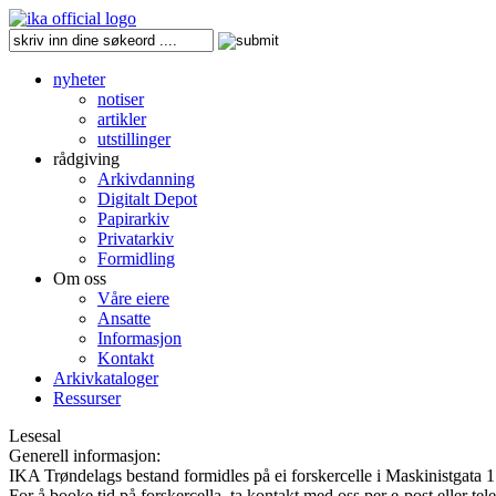
nyheter
notiser
artikler
utstillinger
rådgiving
Arkivdanning
Digitalt Depot
Papirarkiv
Privatarkiv
Formidling
Om oss
Våre eiere
Ansatte
Informasjon
Kontakt
Arkivkataloger
Ressurser
Lesesal
Generell informasjon:
IKA Trøndelags bestand formidles på ei forskercelle i Maskinistgata 1
For å booke tid på forskercella, ta kontakt med oss per e-post eller te