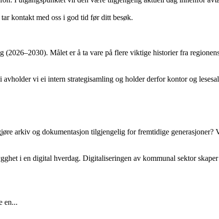
 tar kontakt med oss i god tid før ditt besøk.
g (2026–2030). Målet er å ta vare på flere viktige historier fra regionen
older vi ei intern strategisamling og holder derfor kontor og lesesal s
gjøre arkiv og dokumentasjon tilgjengelig for fremtidige generasjoner? V
rygghet i en digital hverdag. Digitaliseringen av kommunal sektor skaper
 en...