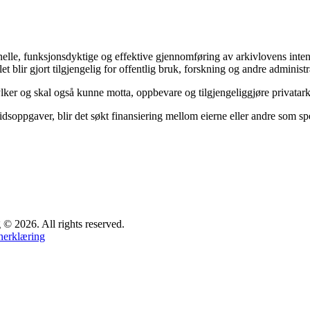
sjonelle, funksjonsdyktige og effektive gjennomføring av arkivlovens in
et blir gjort tilgjengelig for offentlig bruk, forskning og andre administr
ylker og skal også kunne motta, oppbevare og tilgjengeliggjøre privata
dsoppgaver, blir det søkt finansiering mellom eierne eller andre som spes
 2026. All rights reserved.
nerklæring