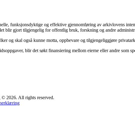
sjonelle, funksjonsdyktige og effektive gjennomføring av arkivlovens in
et blir gjort tilgjengelig for offentlig bruk, forskning og andre administr
ylker og skal også kunne motta, oppbevare og tilgjengeliggjøre privata
dsoppgaver, blir det søkt finansiering mellom eierne eller andre som spes
 2026. All rights reserved.
nerklæring