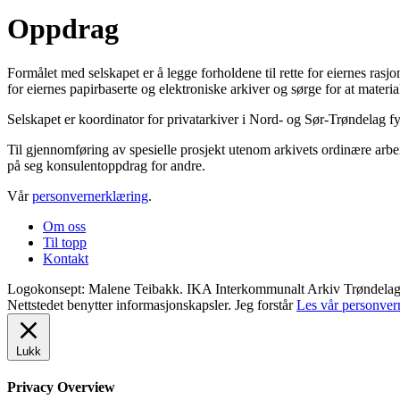
Oppdrag
Formålet med selskapet er å legge forholdene til rette for eiernes ra
for eiernes papirbaserte og elektroniske arkiver og sørge for at material
Selskapet er koordinator for privatarkiver i Nord- og Sør-Trøndelag f
Til gjennomføring av spesielle prosjekt utenom arkivets ordinære arbei
på seg konsulentoppdrag for andre.
Vår
personvernerklæring
.
Om oss
Til topp
Kontakt
Logokonsept: Malene Teibakk. IKA Interkommunalt Arkiv Trøndelag ©
Nettstedet benytter informasjonskapsler.
Jeg forstår
Les vår personver
Lukk
Privacy Overview