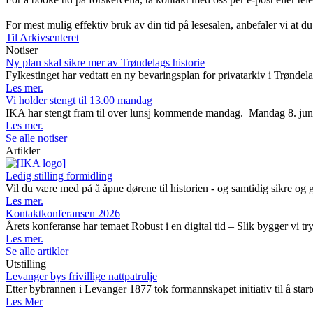
For mest mulig effektiv bruk av din tid på lesesalen, anbefaler vi at du
Til Arkivsenteret
Notiser
Ny plan skal sikre mer av Trøndelags historie
Fylkestinget har vedtatt en ny bevaringsplan for privatarkiv i Trøndela
Les mer.
Vi holder stengt til 13.00 mandag
IKA har stengt fram til over lunsj kommende mandag. Mandag 8. juni avh
Les mer.
Se alle notiser
Artikler
Ledig stilling formidling
Vil du være med på å åpne dørene til historien - og samtidig sikre og 
Les mer.
Kontaktkonferansen 2026
Årets konferanse har temaet Robust i en digital tid – Slik bygger vi t
Les mer.
Se alle artikler
Utstilling
Levanger bys frivillige nattpatrulje
Etter bybrannen i Levanger 1877 tok formannskapet initiativ til å starte
Les Mer