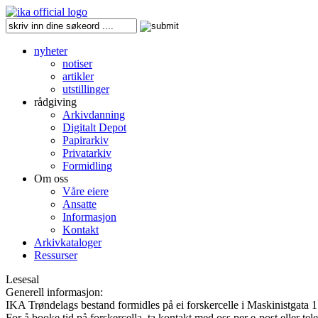
nyheter
notiser
artikler
utstillinger
rådgiving
Arkivdanning
Digitalt Depot
Papirarkiv
Privatarkiv
Formidling
Om oss
Våre eiere
Ansatte
Informasjon
Kontakt
Arkivkataloger
Ressurser
Lesesal
Generell informasjon:
IKA Trøndelags bestand formidles på ei forskercelle i Maskinistgata 1
For å booke tid på forskercella, ta kontakt med oss per e-post eller te