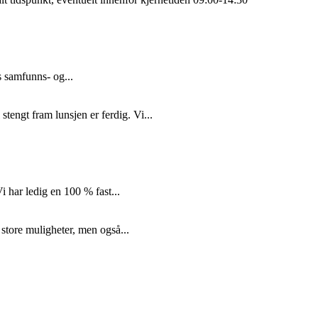
s samfunns- og...
tengt fram lunsjen er ferdig. Vi...
i har ledig en 100 % fast...
 store muligheter, men også...