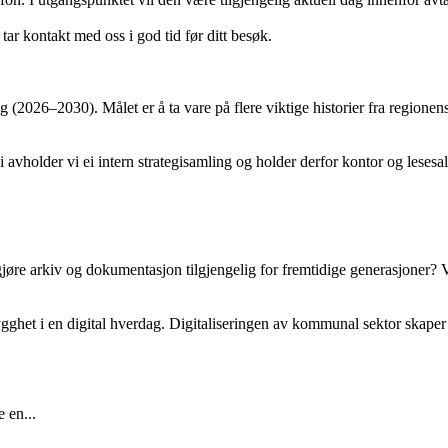
 tar kontakt med oss i god tid før ditt besøk.
g (2026–2030). Målet er å ta vare på flere viktige historier fra regionen
older vi ei intern strategisamling og holder derfor kontor og lesesal s
gjøre arkiv og dokumentasjon tilgjengelig for fremtidige generasjoner? V
rygghet i en digital hverdag. Digitaliseringen av kommunal sektor skaper
 en...