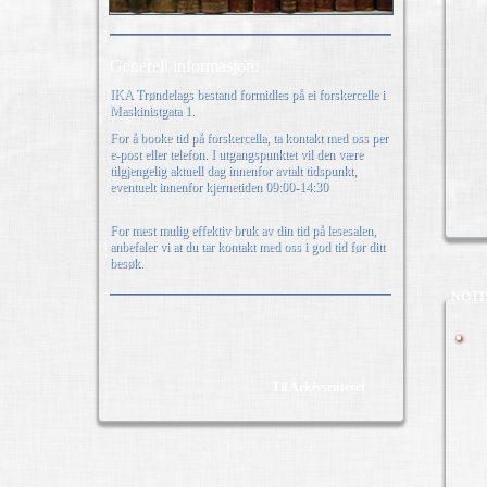
Generell informasjon:
IKA Trøndelags bestand formidles på ei forskercelle i
Maskinistgata 1.
For å booke tid på forskercella, ta kontakt med oss per
e-post eller telefon. I utgangspunktet vil den være
tilgjengelig aktuell dag innenfor avtalt tidspunkt,
eventuelt innenfor kjernetiden 09:00-14:30
For mest mulig effektiv bruk av din tid på lesesalen,
anbefaler vi at du tar kontakt med oss i god tid før ditt
besøk.
NOTI
Til Arkivsenteret