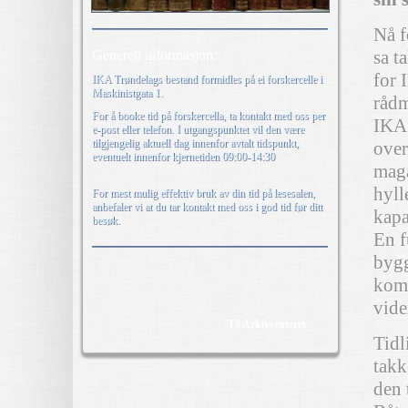
Nå f
sa t
Generell informasjon:
for 
IKA Trøndelags bestand formidles på ei forskercelle i
Maskinistgata 1.
rådm
For å booke tid på forskercella, ta kontakt med oss per
IKA 
e-post eller telefon. I utgangspunktet vil den være
tilgjengelig aktuell dag innenfor avtalt tidspunkt,
over
eventuelt innenfor kjernetiden 09:00-14:30
maga
hyll
For mest mulig effektiv bruk av din tid på lesesalen,
anbefaler vi at du tar kontakt med oss i god tid før ditt
kapa
besøk.
En f
bygg
komm
vide
Til Arkivsenteret
Tidl
takke
den 