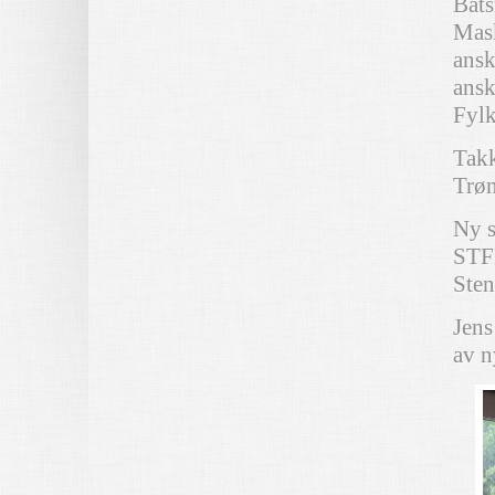
Båts
Mask
ansk
ansk
Fylk
Takk
Trøn
Ny s
STFK
Sten
Jens
av ny