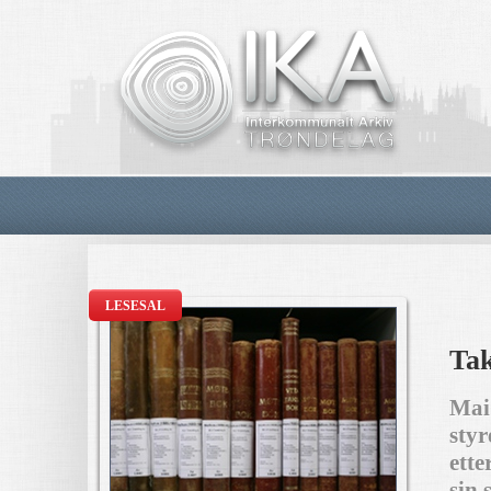
LESESAL
Tak
Mai 
styr
ette
sin 