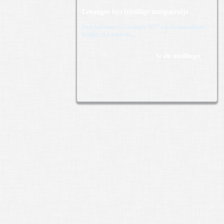
Levanger bys frivillige nattpatrulje
Etter bybrannen i Levanger 1877 tok formannskapet
initiativ til å starte en...
Se alle utstillinger