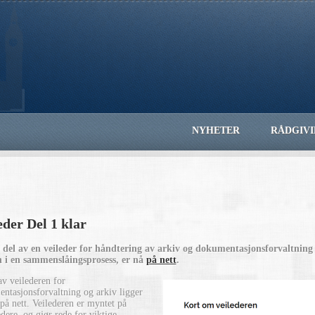
NYHETER
RÅDGIV
eder Del 1 klar
 del av en veileder for håndtering av arkiv og dokumentasjonsforvaltni
n i en sammenslåingsprosess, er nå
på nett
.
av veilederen for
ntasjonsforvaltning og arkiv ligger
 på nett. Veilederen er myntet på
edere, og gjør rede for viktige