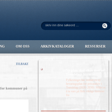
ING
OM OSS
ARKIVKATALOGER
RESSURSER
NOTISER
TILBAKE
Ny plan skal sikre mer av
Trøndelags historie
Fylkestinget har vedtatt en ny
bevaringsplan for privatarkiv i
Trøndelag (2026–2030). Målet er
ng for kommuner på
å ta vare på flere viktige historier
fra
Les mer.