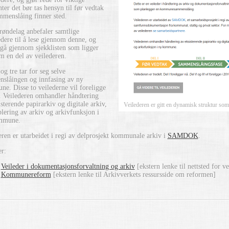
er det bør tas hensyn til før vedtak
menslåing finner sted.
øndelag anbefaler samtlige
edere til å lese gjennom denne, og
 gå gjennom sjekklisten som ligger
m en del av veilederen.
og tre tar for seg selve
slåingen og innfasing av ny
e. Disse to veilederne vil foreligge
. Veilederen omhandler håndtering
sterende papirarkiv og digitale arkiv,
Veilederen er gitt en dynamisk struktur som 
blering av arkiv og arkivfunksjon i
mmune.
eren er utarbeidet i regi av delprosjekt kommunale arkiv i
SAMDOK
.
r:
Veileder i dokumentasjonsforvaltning og arkiv
[ekstern lenke til nettsted for ve
Kommunereform
[ekstern lenke til Arkivverkets ressursside om reformen]