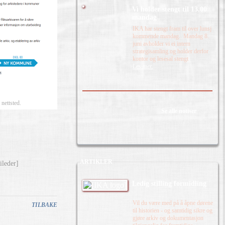
Vi holder stengt til 13.00
mandag
IKA har stengt fram til over lunsj
kommende mandag. Mandag 8.
juni avholder vi ei intern
strategisamling og holder derfor
kontor og lesesal stengt
Les mer.
nettsted.
Se alle notiser
ARTIKLER
ileder]
Ledig stilling formidling
Vil du være med på å åpne dørene
TILBAKE
til historien - og samtidig sikre og
gjøre arkiv og dokumentasjon