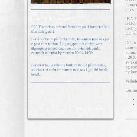
moment
om sam
Generell informasjon:
IKA Tr
arkivl
IKA Trøndelags bestand formidles på ei forskercelle i
særlig
Maskinistgata 1.
ved so
For å booke tid på forskercella, ta kontakt med oss per
Del to 
e-post eller telefon. I utgangspunktet vil den være
sammen
tilgjengelig aktuell dag innenfor avtalt tidspunkt,
kommun
eventuelt innenfor kjernetiden 09:00-14:30
i 2016
av eksi
For mest mulig effektiv bruk av din tid på lesesalen,
og eta
anbefaler vi at du tar kontakt med oss i god tid før ditt
ny ko
besøk.
Veiled
Les me
Til Arkivsenteret