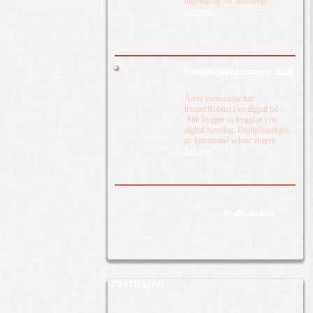
tilgjengelig for fremtidige
Les mer.
Kontaktkonferansen 2026
Årets konferanse har
temaet Robust i en digital tid –
Slik bygger vi trygghet i en
digital hverdag. Digitaliseringen
av kommunal sektor skaper
Les mer.
Se alle artikler
UTSTILLING