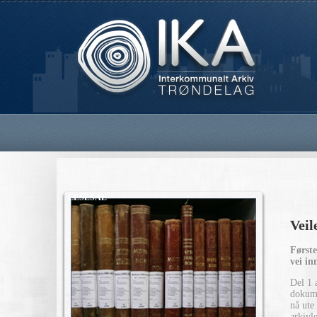
LESESAL
Veil
Første
vei in
Del 1 
dokume
nå ute
arkivl